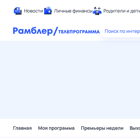
Новости
Личные финансы
Родители и дет
Здоровье
Поиск по инте
Развлечен
Дом и уют
Спорт
Карьера
Авто
Технологи
Жизненные
Сберегаем
Гороскопы
Главная
Моя программа
Премьеры недели
Вых