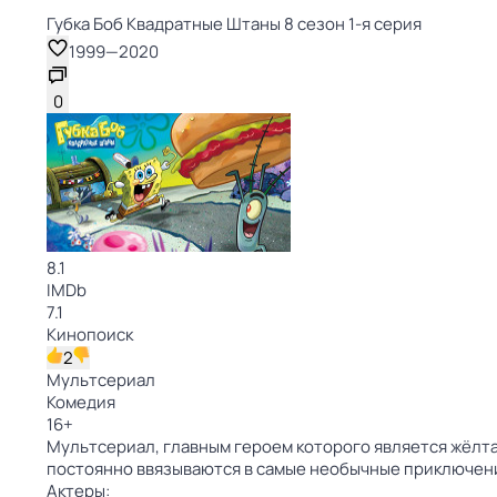
Губка Боб Квадратные Штаны 8 сезон 1-я серия
1999
—
2020
0
8.1
IMDb
7.1
Кинопоиск
2
Мультсериал
Комедия
16
+
Мультсериал, главным героем которого является жёлтая
постоянно ввязываются в самые необычные приключен
Актеры: