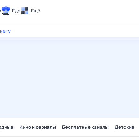
и
Еда
Ещё
Почта
рнету
ия и отдых
Поиск
Погода
ТВ-программа
и и тренды
 ситуации
 вместе
Помощь
одные
Кино и сериалы
Бесплатные каналы
Детские