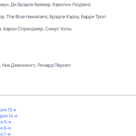
раун,
Ди Брэдли Бейкер,
Кэролин Лоуренс
рр,
The Blue Hawaiians,
Брэдли Кэроу,
Барри Троп
м,
Аарон Спринджер,
Симус Уолш
,
Ник Дженнингс,
Ричард Пёрсел
рия 13-я
ерия 14-я
ия 5-я
я 6-я
я 7-я