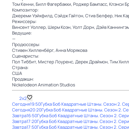
Том Кенни,
Билл Фагербакки,
Роджер Бампасс,
Клэнси Б
Композитор:
Джереми Уэйкфилд,
Сэйдж Гайтон,
Стив Белфер,
Ник Ка
Режиссеры:
Винсент Уоллер,
Шерм Коэн,
Уолт Дорн,
Дэйв Каннингэ
Ведущие:
—
Продюссеры:
Стивен Хилленбёрг,
Анна Морякова
Сценаристы:
Пол Тиббит,
Мистер Лоуренс,
Дерек Драймон,
Тим Хилл
Страна:
США
Продакшн:
Nickelodeon Animation Studios
2x2
Сегодня
19:50
Губка Боб Квадратные Штаны
. Сезон 2
. Се
Сегодня
20:20
Губка Боб Квадратные Штаны
. Сезон 2
. С
Завтра
16:50
Губка Боб Квадратные Штаны
. Сезон 2
. Сер
Завтра
17:20
Губка Боб Квадратные Штаны
. Сезон 2
. Сери
Завтра
17:50
Губка Боб Квадратные Штаны
. Сезон 2
. Сери