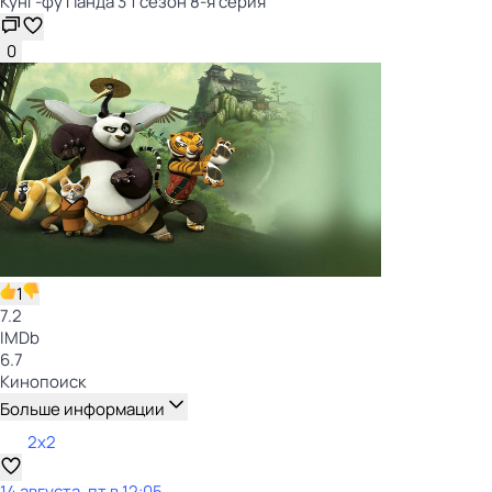
Кунг-фу Панда 3 1 сезон 8-я серия
0
1
7.2
IMDb
6.7
Кинопоиск
Больше информации
2x2
14 августа, пт в 12:05