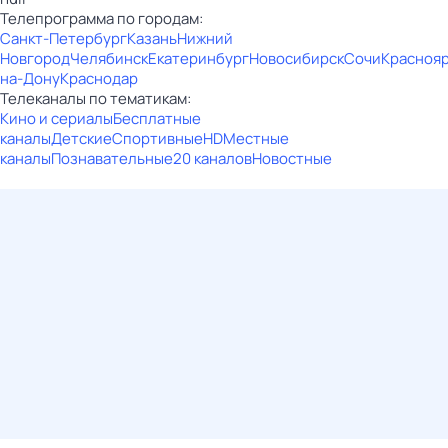
Телепрограмма по городам:
Санкт-Петербург
Казань
Нижний
Новгород
Челябинск
Екатеринбург
Новосибирск
Сочи
Красноя
на-Дону
Краснодар
Телеканалы по тематикам:
Кино и сериалы
Бесплатные
каналы
Детские
Спортивные
HD
Местные
каналы
Познавательные
20 каналов
Новостные