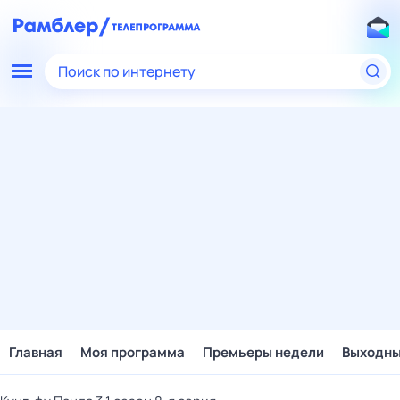
Поиск по интернету
Главная
Моя программа
Премьеры недели
Выходн