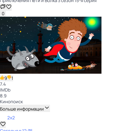
Приключения Пети и Волка 3 сезон 15-я серия
0
9
1
7.4
IMDb
8.9
Кинопоиск
Больше информации
2x2
Сегодня в 12:35