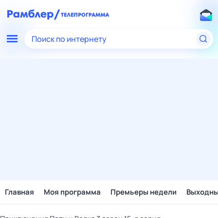
Поиск по интернету
Главная
Моя программа
Премьеры недели
Выходн