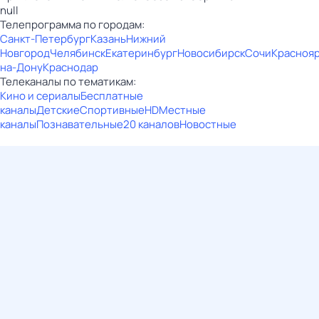
null
Телепрограмма по городам:
Санкт-Петербург
Казань
Нижний
Новгород
Челябинск
Екатеринбург
Новосибирск
Сочи
Красноя
на-Дону
Краснодар
Телеканалы по тематикам:
Кино и сериалы
Бесплатные
каналы
Детские
Спортивные
HD
Местные
каналы
Познавательные
20 каналов
Новостные