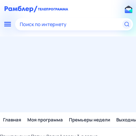
Поиск по интернету
Главная
Моя программа
Премьеры недели
Выходн