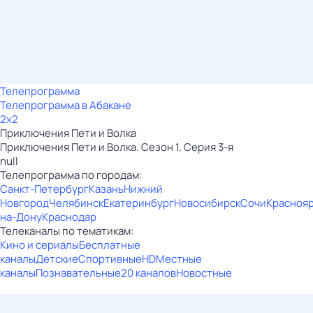
Телепрограмма
Телепрограмма в Абакане
2x2
Приключения Пети и Волка
Приключения Пети и Волка. Сезон 1. Серия 3-я
null
Телепрограмма по городам:
Санкт-Петербург
Казань
Нижний
Новгород
Челябинск
Екатеринбург
Новосибирск
Сочи
Красноя
на-Дону
Краснодар
Телеканалы по тематикам:
Кино и сериалы
Бесплатные
каналы
Детские
Спортивные
HD
Местные
каналы
Познавательные
20 каналов
Новостные