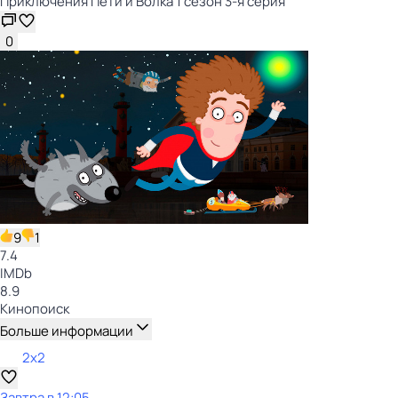
Приключения Пети и Волка 1 сезон 3-я серия
0
9
1
7.4
IMDb
8.9
Кинопоиск
Больше информации
2x2
Завтра в 12:05