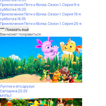
Приключения Пети и Волка
. Сезон 1
. Серия 9-я
суббота
в
16:20
Приключения Пети и Волка
. Сезон 1
. Серия 19-я
суббота
в
16:35
Приключения Пети и Волка
. Сезон 1
. Серия 20-я
Показать ещё
Вам может понравиться
Лунтик и его друзья
Сегодня в 22:25
МУЛЬТ