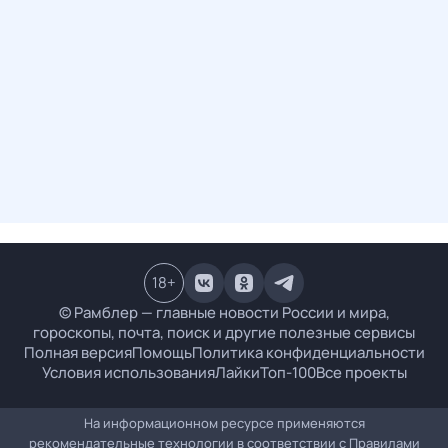
18
+
© Рамблер — главные новости России и мира,
гороскопы, почта, поиск и другие полезные сервисы
Полная версия
Помощь
Политика конфиденциальности
Условия использования
Лайки
Топ-100
Все проекты
На информационном ресурсе применяются
рекомендательные технологии в соответствии с
Правилами