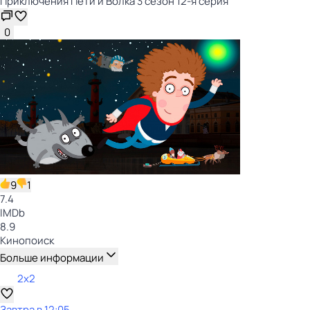
Приключения Пети и Волка 3 сезон 12-я серия
0
9
1
7.4
IMDb
8.9
Кинопоиск
Больше информации
2x2
Завтра в 12:05