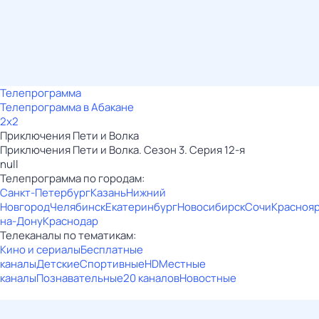
Телепрограмма
Телепрограмма в Абакане
2x2
Приключения Пети и Волка
Приключения Пети и Волка. Сезон 3. Серия 12-я
null
Телепрограмма по городам:
Санкт-Петербург
Казань
Нижний
Новгород
Челябинск
Екатеринбург
Новосибирск
Сочи
Красноя
на-Дону
Краснодар
Телеканалы по тематикам:
Кино и сериалы
Бесплатные
каналы
Детские
Спортивные
HD
Местные
каналы
Познавательные
20 каналов
Новостные