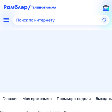
Поиск по интернету
Главная
Моя программа
Премьеры недели
Выходн