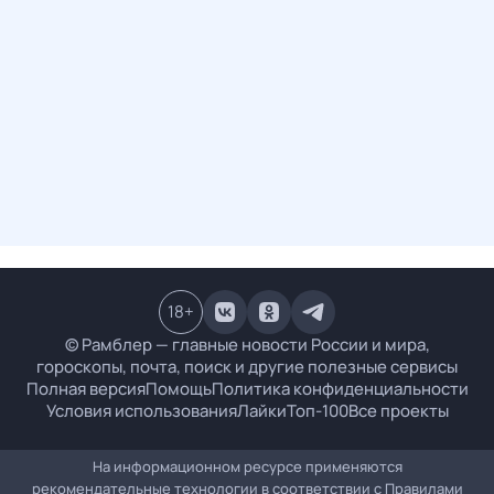
18
+
© Рамблер — главные новости России и мира,
гороскопы, почта, поиск и другие полезные сервисы
Полная версия
Помощь
Политика конфиденциальности
Условия использования
Лайки
Топ-100
Все проекты
На информационном ресурсе применяются
рекомендательные технологии в соответствии с
Правилами