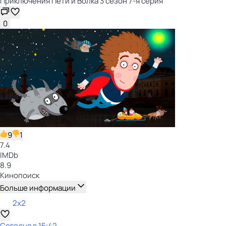
Приключения Пети и Волка 3 сезон 7-я серия
0
9
1
7.4
IMDb
8.9
Кинопоиск
Больше информации
2x2
Сегодня в 15:42