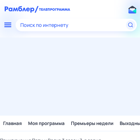
Поиск по интернету
Главная
Моя программа
Премьеры недели
Выходн