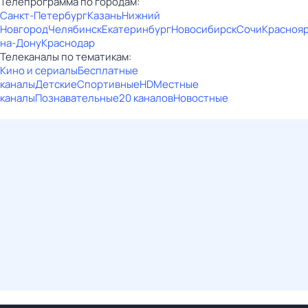
Телепрограмма по городам:
Санкт-Петербург
Казань
Нижний
Новгород
Челябинск
Екатеринбург
Новосибирск
Сочи
Красноя
на-Дону
Краснодар
Телеканалы по тематикам:
Кино и сериалы
Бесплатные
каналы
Детские
Спортивные
HD
Местные
каналы
Познавательные
20 каналов
Новостные