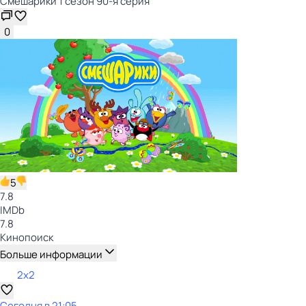
Смешарики 1 сезон 90-я серия
0
5
7.8
IMDb
7.8
Кинопоиск
Больше информации
2x2
Сегодня в 21:05