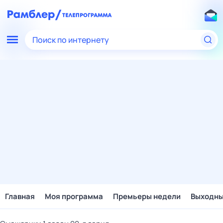
Поиск по интернету
Главная
Моя программа
Премьеры недели
Выходн