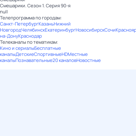
Смешарики. Сезон 1. Серия 90-я
null
Телепрограмма по городам:
Санкт-Петербург
Казань
Нижний
Новгород
Челябинск
Екатеринбург
Новосибирск
Сочи
Красноя
на-Дону
Краснодар
Телеканалы по тематикам:
Кино и сериалы
Бесплатные
каналы
Детские
Спортивные
HD
Местные
каналы
Познавательные
20 каналов
Новостные