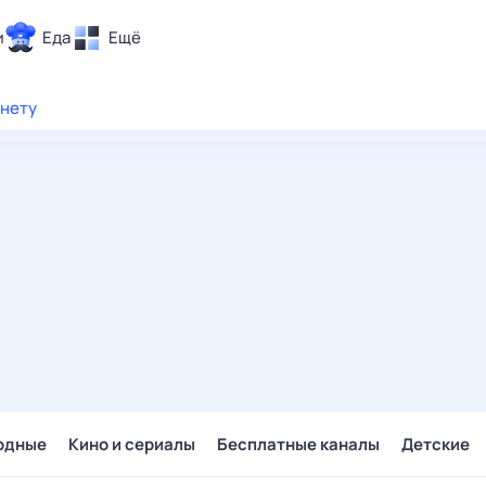
и
Еда
Ещё
Почта
рнету
ия и отдых
Поиск
Погода
ТВ-программа
и и тренды
 ситуации
 вместе
Помощь
одные
Кино и сериалы
Бесплатные каналы
Детские