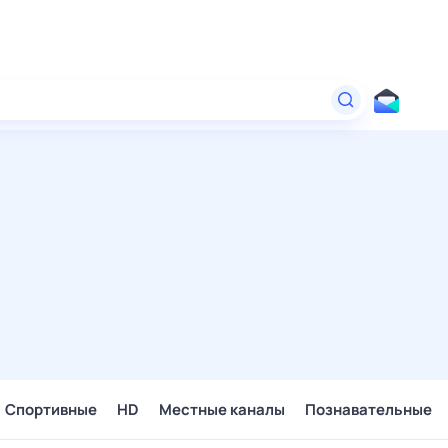
Спортивные
HD
Местные каналы
Познавательные