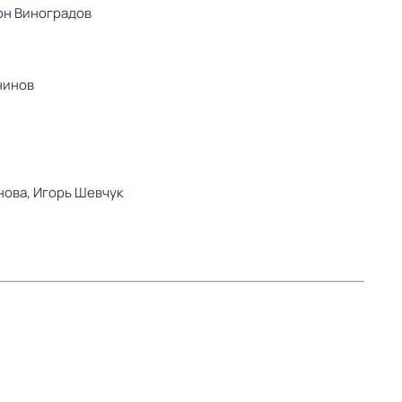
он Виноградов
нинов
нова,
Игорь Шевчук