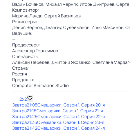
Вадим Бочанов,
Михаил Черняк,
Игорь Дмитриев,
Серге
Композитор:
Марина Ланда,
Сергей Васильев
Режиссеры:
Денис Чернов,
Джангир Сулейманов,
Илья Максимов,
О
Ведущие:
—
Продюссеры:
Александр Герасимов
Сценаристы:
Алексей Лебедев,
Дмитрий Яковенко,
Светлана Мардаг
Страна:
Россия
Продакшн:
Computer Animation Studio
2x2
Завтра
21:05
Смешарики
. Сезон 1
. Серия 20-я
Завтра
21:15
Смешарики
. Сезон 1
. Серия 21-я
Завтра
21:25
Смешарики
. Сезон 1
. Серия 22-я
Завтра
21:35
Смешарики
. Сезон 1
. Серия 23-я
Завтра
21:42
Смешарики
. Сезон 1
. Серия 24-я