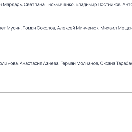
й Мардарь,
Светлана Письмиченко,
Владимир Постников,
Ант
лег Мусин,
Роман Соколов,
Алексей Минченюк,
Михаил Меща
олимова,
Анастасия Азиева,
Герман Молчанов,
Оксана Тараба