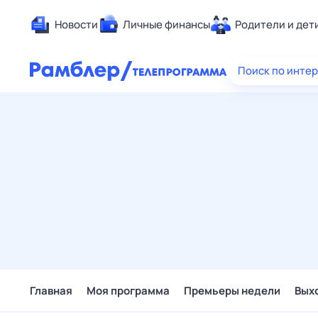
Новости
Личные финансы
Родители и дет
Здоровье
Поиск по инте
Развлечен
Дом и уют
Спорт
Карьера
Авто
Технологи
Жизненные
Сберегаем
Гороскопы
Главная
Моя программа
Премьеры недели
Вых