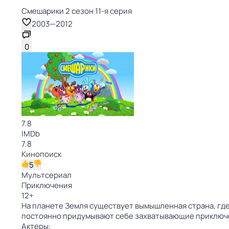
Смешарики 2 сезон 11-я серия
2003
—
2012
0
7.8
IMDb
7.8
Кинопоиск
5
Мультсериал
Приключения
12
+
На планете Земля существует вымышленная страна, где
постоянно придумывают себе захватывающие приключ
Актеры: