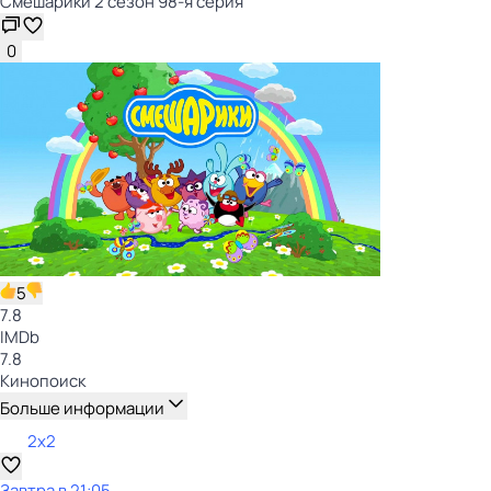
Смешарики 2 сезон 98-я серия
0
5
7.8
IMDb
7.8
Кинопоиск
Больше информации
2x2
Завтра в 21:05