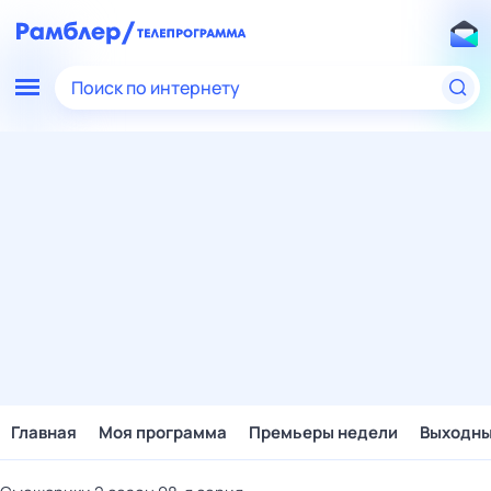
Поиск по интернету
Главная
Моя программа
Премьеры недели
Выходн