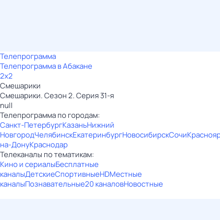
Телепрограмма
Телепрограмма в Абакане
2x2
Смешарики
Смешарики. Сезон 2. Серия 31-я
null
Телепрограмма по городам:
Санкт-Петербург
Казань
Нижний
Новгород
Челябинск
Екатеринбург
Новосибирск
Сочи
Красноя
на-Дону
Краснодар
Телеканалы по тематикам:
Кино и сериалы
Бесплатные
каналы
Детские
Спортивные
HD
Местные
каналы
Познавательные
20 каналов
Новостные