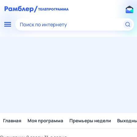
Поиск по интернету
Главная
Моя программа
Премьеры недели
Выходн