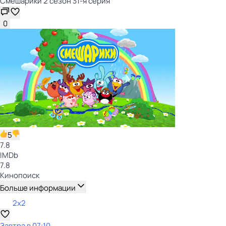
Смешарики 2 сезон 31-я серия
0
5
7.8
IMDb
7.8
Кинопоиск
Больше информации
2x2
Завтра в 07:10