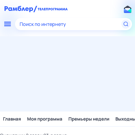
Поиск по интернету
Главная
Моя программа
Премьеры недели
Выходн