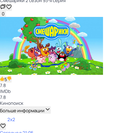
Смешарики 2 сезон 93-я серия
0
5
7.8
IMDb
7.8
Кинопоиск
Больше информации
2x2
Сегодня в 21:05