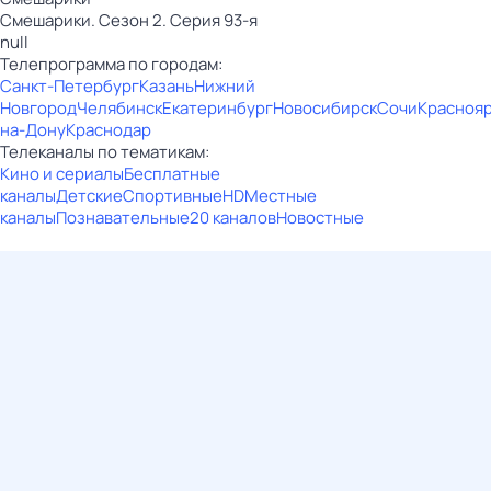
Смешарики. Сезон 2. Серия 93-я
null
Телепрограмма по городам:
Санкт-Петербург
Казань
Нижний
Новгород
Челябинск
Екатеринбург
Новосибирск
Сочи
Красноя
на-Дону
Краснодар
Телеканалы по тематикам:
Кино и сериалы
Бесплатные
каналы
Детские
Спортивные
HD
Местные
каналы
Познавательные
20 каналов
Новостные