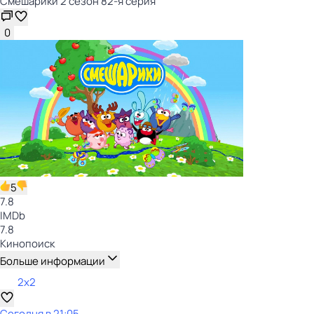
Смешарики 2 сезон 82-я серия
0
5
7.8
IMDb
7.8
Кинопоиск
Больше информации
2x2
Сегодня в 21:05