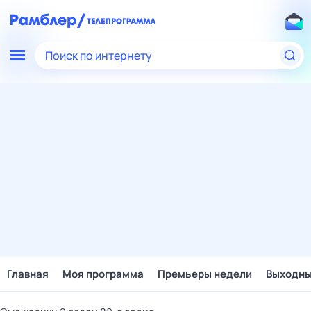
Поиск по интернету
Главная
Моя программа
Премьеры недели
Выходн