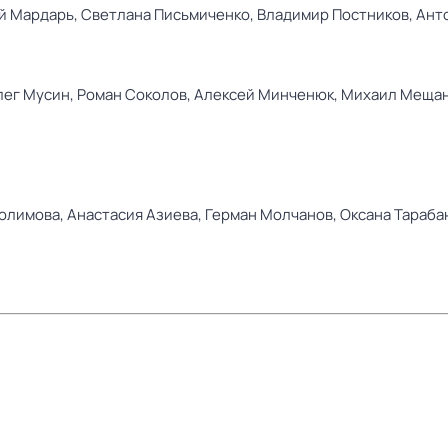
й Мардарь,
Светлана Письмиченко,
Владимир Постников,
Ант
лег Мусин,
Роман Соколов,
Алексей Минченюк,
Михаил Меща
олимова,
Анастасия Азиева,
Герман Молчанов,
Оксана Тараба