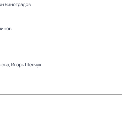
он Виноградов
нинов
нова,
Игорь Шевчук