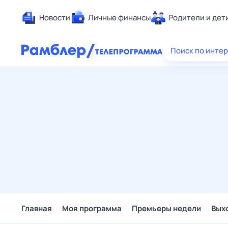
Новости
Личные финансы
Родители и дет
Здоровье
Поиск по инте
Развлечен
Дом и уют
Спорт
Карьера
Авто
Технологи
Жизненные
Сберегаем
Гороскопы
Главная
Моя программа
Премьеры недели
Вых