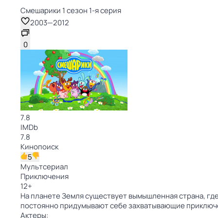
Смешарики 1 сезон 1-я серия
2003
—
2012
0
7.8
IMDb
7.8
Кинопоиск
5
Мультсериал
Приключения
12
+
На планете Земля существует вымышленная страна, где
постоянно придумывают себе захватывающие приключ
Актеры: