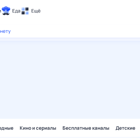
и
Еда
Ещё
Почта
рнету
ия и отдых
Поиск
Погода
ТВ-программа
и и тренды
 ситуации
 вместе
Помощь
одные
Кино и сериалы
Бесплатные каналы
Детские