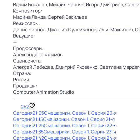
Вадим Бочанов,
Михаил Черняк,
Игорь Дмитриев,
Серге
Композитор:
Марина Ланда,
Сергей Васильев
Режиссеры:
Денис Чернов,
Джангир Сулейманов,
Илья Максимов,
О
Ведущие:
—
Продюссеры:
Александр Герасимов
Сценаристы:
Алексей Лебедев,
Дмитрий Яковенко,
Светлана Мардаг
Страна:
Россия
Продакшн:
Computer Animation Studio
2x2
Сегодня
21:05
Смешарики
. Сезон 1
. Серия 20-я
Сегодня
21:15
Смешарики
. Сезон 1
. Серия 21-я
Сегодня
21:25
Смешарики
. Сезон 1
. Серия 22-я
Сегодня
21:35
Смешарики
. Сезон 1
. Серия 23-я
Сегодня
21:42
Смешарики
. Сезон 1
. Серия 24-я