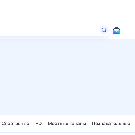
Спортивные
HD
Местные каналы
Познавательные