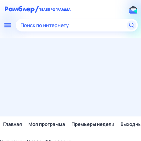
Поиск по интернету
Главная
Моя программа
Премьеры недели
Выходн