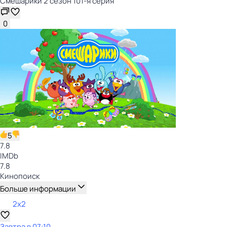
Смешарики 2 сезон 101-я серия
0
5
7.8
IMDb
7.8
Кинопоиск
Больше информации
2x2
Завтра в 07:10