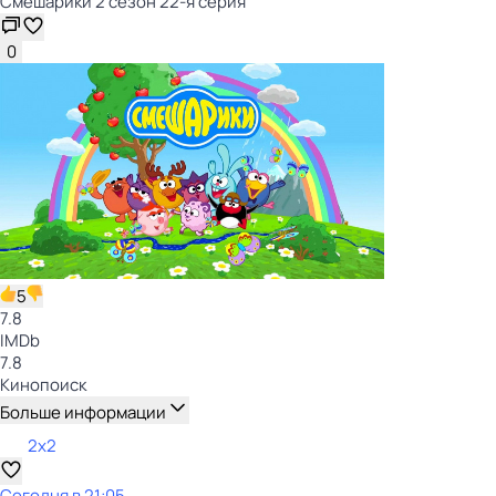
Смешарики 2 сезон 22-я серия
0
5
7.8
IMDb
7.8
Кинопоиск
Больше информации
2x2
Сегодня в 21:05