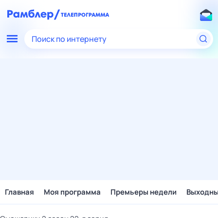
Поиск по интернету
Главная
Моя программа
Премьеры недели
Выходн