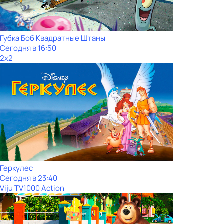
Губка Боб Квадратные Штаны
Сегодня в 16:50
2x2
Геркулес
Сегодня в 23:40
Viju TV1000 Action