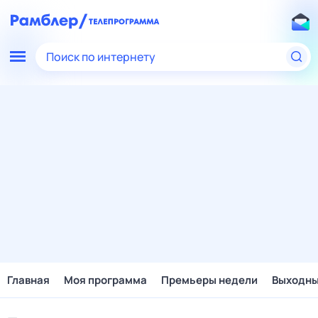
Поиск по интернету
Главная
Моя программа
Премьеры недели
Выходн