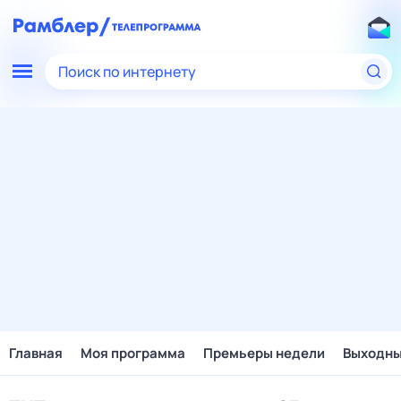
Поиск по интернету
Главная
Моя программа
Премьеры недели
Выходн