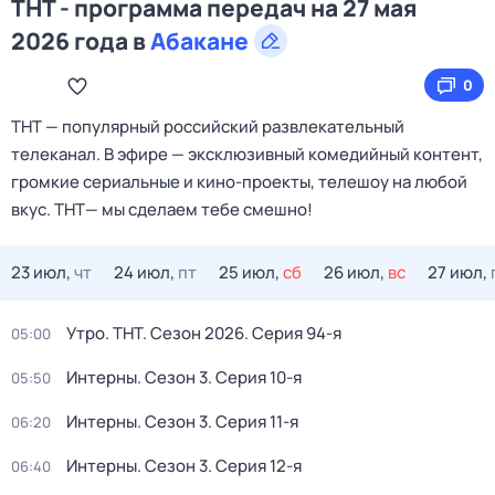
ТНТ - программа передач на 27 мая
2026 года в
Абакане
0
ТНТ — популярный российский развлекательный
телеканал. В эфире — эксклюзивный комедийный контент,
громкие сериальные и кино‑проекты, телешоу на любой
вкус. ТНТ— мы сделаем тебе смешно!
23 июл,
чт
24 июл,
пт
25 июл,
сб
26 июл,
вс
27 июл,
Утро. ТНТ
. Сезон 2026
. Серия 94-я
05:00
Интерны
. Сезон 3
. Серия 10-я
05:50
Интерны
. Сезон 3
. Серия 11-я
06:20
Интерны
. Сезон 3
. Серия 12-я
06:40