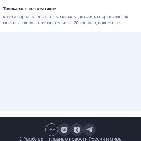
Телеканалы по тематикам:
кино и сериалы
бесплатные каналы
детские
спортивные
hd
местные каналы
познавательные
20 каналов
новостные
18
+
© Рамблер — главные новости России и мира,