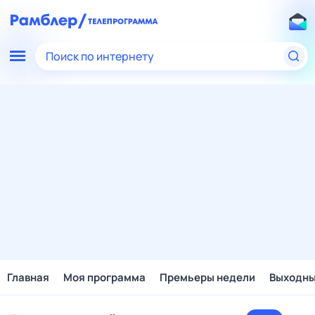
Поиск по интернету
Главная
Моя программа
Премьеры недели
Выходн