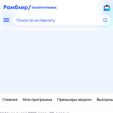
Поиск по интернету
Главная
Моя программа
Премьеры недели
Выходн