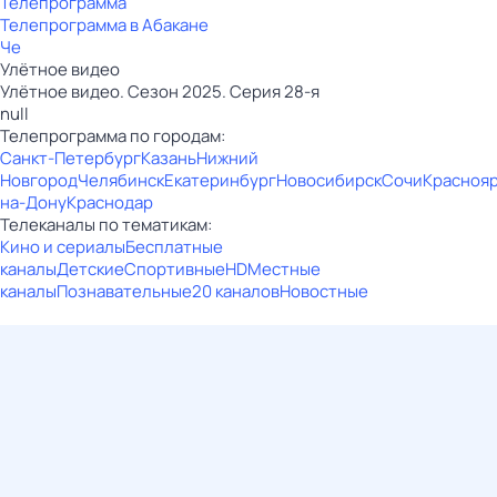
Телепрограмма
Телепрограмма в Абакане
Че
Улётное видео
Улётное видео. Сезон 2025. Серия 28-я
null
Телепрограмма по городам:
Санкт-Петербург
Казань
Нижний
Новгород
Челябинск
Екатеринбург
Новосибирск
Сочи
Красноя
на-Дону
Краснодар
Телеканалы по тематикам:
Кино и сериалы
Бесплатные
каналы
Детские
Спортивные
HD
Местные
каналы
Познавательные
20 каналов
Новостные