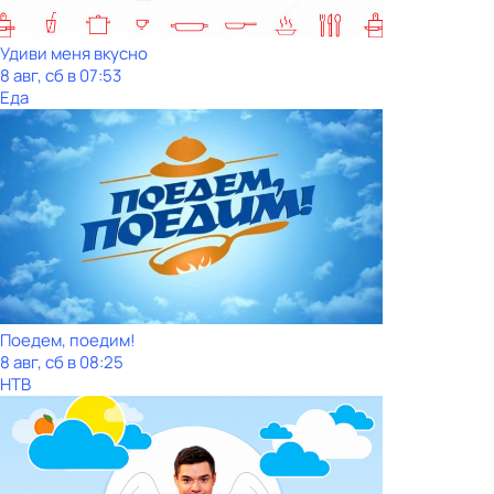
Удиви меня вкусно
8 авг, сб в 07:53
Еда
Поедем, поедим!
8 авг, сб в 08:25
НТВ