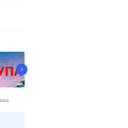
Вход в лабиринт
Карпов
езда
9 авг, вс в 17:00
Доверие
9 авг, вс в 19:1