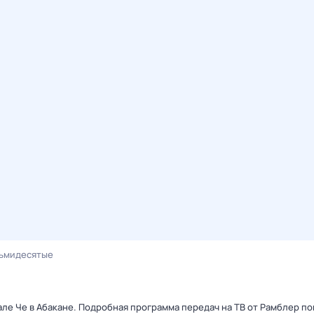
ьмидесятые
але Че в Абакане. Подробная программа передач на ТВ от Рамблер п