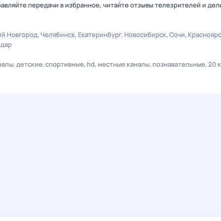
авляйте передачи в избранное, читайте отзывы телезрителей и дел
й Новгород
Челябинск
Екатеринбург
Новосибирск
Сочи
Краснояр
одар
налы
детские
спортивные
hd
местные каналы
познавательные
20 