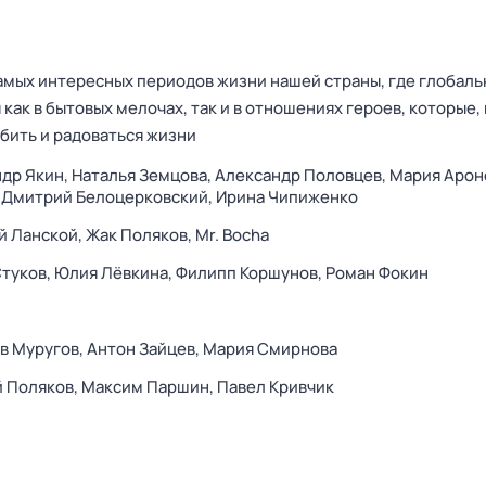
самых интересных периодов жизни нашей страны, где глобал
ак в бытовых мелочах, так и в отношениях героев, которые, к
бить и радоваться жизни
др Якин,
Наталья Земцова,
Александр Половцев,
Мария Арон
,
Дмитрий Белоцерковский,
Ирина Чипиженко
й Ланской,
Жак Поляков,
Mr. Bocha
туков,
Юлия Лёвкина,
Филипп Коршунов,
Роман Фокин
в Муругов,
Антон Зайцев,
Мария Смирнова
 Поляков,
Максим Паршин,
Павел Кривчик