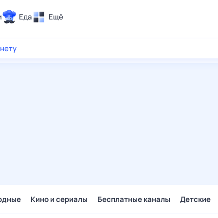
и
Еда
Ещё
Почта
рнету
ия и отдых
Поиск
Погода
ТВ-программа
и и тренды
 ситуации
 вместе
Помощь
одные
Кино и сериалы
Бесплатные каналы
Детские