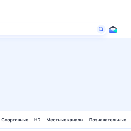
Спортивные
HD
Местные каналы
Познавательные