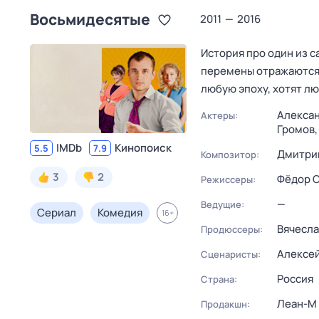
Восьмидесятые
2011
—
2016
История про один из 
перемены отражаются к
любую эпоху, хотят лю
Алексан
Актеры:
Громов
IMDb
Кинопоиск
5.5
7.9
Дмитри
Композитор:
3
2
Фёдор С
Режиссеры:
—
Ведущие:
Сериал
Комедия
16
+
Вячесла
Продюссеры:
Алексей
Сценаристы:
Россия
Страна:
Леан-М
Продакшн: