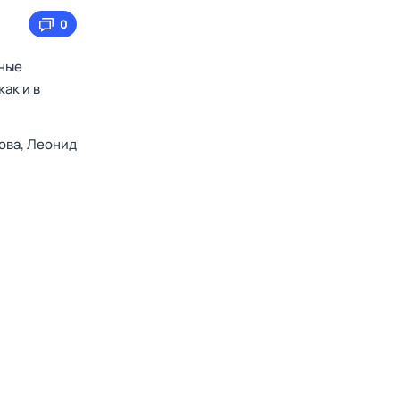
0
ьные
ак и в
ова,
Леонид