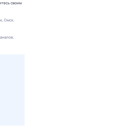
итесь своим
ск
Омск
каналов