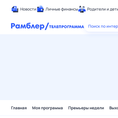
Новости
Личные финансы
Родители и дет
Здоровье
Поиск по инте
Развлечен
Дом и уют
Спорт
Карьера
Авто
Технологи
Жизненные
Сберегаем
Гороскопы
Главная
Моя программа
Премьеры недели
Вых