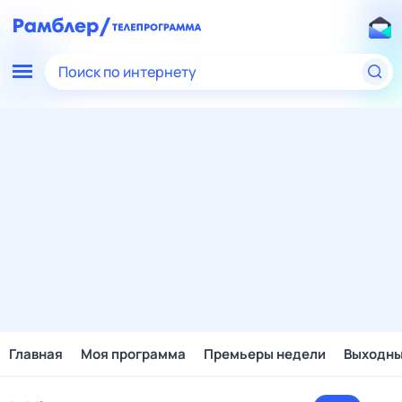
Поиск по интернету
Главная
Моя программа
Премьеры недели
Выходн