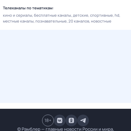
Телеканалы по тематикам:
кино и сериалы
бесплатные каналы
детские
спортивные
hd
местные каналы
познавательные
20 каналов
новостные
18
+
© Рамблер — главные новости России и мира,