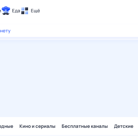
и
Еда
Ещё
Почта
рнету
ия и отдых
Поиск
Погода
ТВ-программа
и и тренды
 ситуации
 вместе
Помощь
одные
Кино и сериалы
Бесплатные каналы
Детские