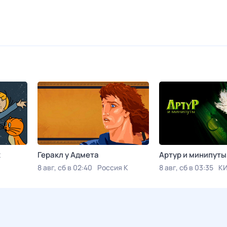
х
Геракл у Адмета
Артур и минипуты
8 авг, сб в 02:40
Россия К
8 авг, сб в 03:35
К
лекция