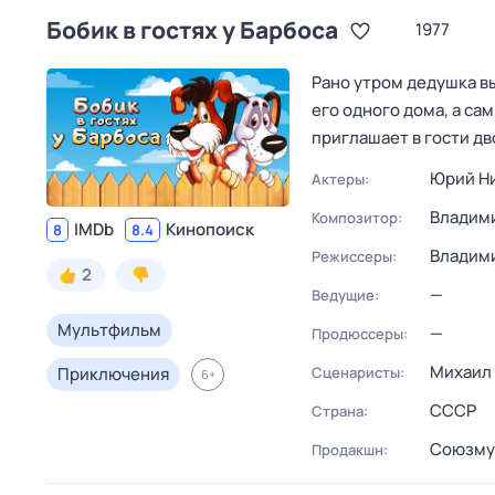
Бобик в гостях у Барбоса
1977
Рано утром дедушка в
его одного дома, а сам
приглашает в гости дв
Юрий Н
Актеры:
Владим
Композитор:
IMDb
Кинопоиск
8
8.4
Владим
Режиссеры:
2
—
Ведущие:
Мультфильм
—
Продюссеры:
Михаил
Приключения
Сценаристы:
6
+
СССР
Страна:
Союзму
Продакшн: