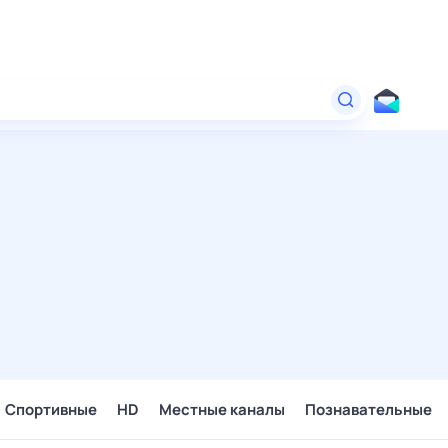
Спортивные
HD
Местные каналы
Познавательные