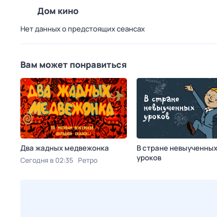
Дом кино
Нет данных о предстоящих сеансах
Вам может понравиться
Два жадных медвежонка
В стране невыученны
уроков
Сегодня в 02:35
Ретро
7 авг, пт в 07:55
Мосфильм. Золотая кол