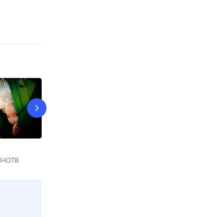
Вовка в Тридевятом царстве
Дед Мороз и 
ИНОТВ
8 авг, сб в 13:08
Россия К
8 авг, сб в 23:0