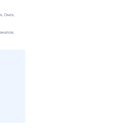
ск
Омск
каналов