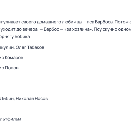
ыгуливает своего домашнего любимца — пса Барбоса. Потом 
 уходит до вечера, — Барбос — «за хозяина». Псу скучно одном
орнягу Бобика
икулин,
Олег Табаков
ир Комаров
ир Попов
 Либин,
Николай Носов
льтфильм