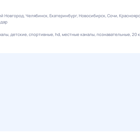
й Новгород
Челябинск
Екатеринбург
Новосибирск
Сочи
Краснояр
одар
налы
детские
спортивные
hd
местные каналы
познавательные
20 