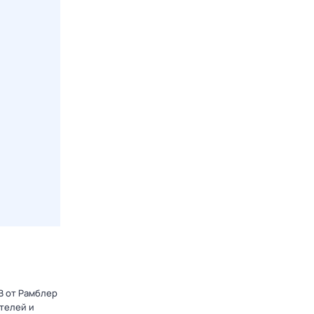
В от Рамблер
телей и