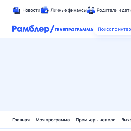
Новости
Личные финансы
Родители и дет
Здоровье
Поиск по инте
Развлечен
Дом и уют
Спорт
Карьера
Авто
Технологи
Жизненные
Сберегаем
Гороскопы
Главная
Моя программа
Премьеры недели
Вых