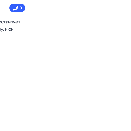
0
оставляет
у, и он