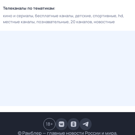
Телеканалы по тематикам:
кино и сериалы
бесплатные каналы
детские
спортивные
hd
местные каналы
познавательные
20 каналов
новостные
18
+
© Рамблер — главные новости России и мира,