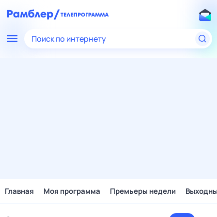
Поиск по интернету
Главная
Моя программа
Премьеры недели
Выходн