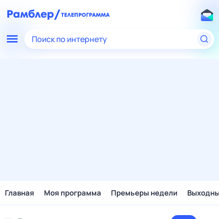
Поиск по интернету
Главная
Моя программа
Премьеры недели
Выходн