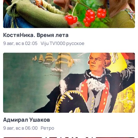
КостяНика. Время лета
9 авг, вс в 02:05
Viju TV1000 русское
Адмирал Ушаков
9 авг, вс в 06:00
Ретро