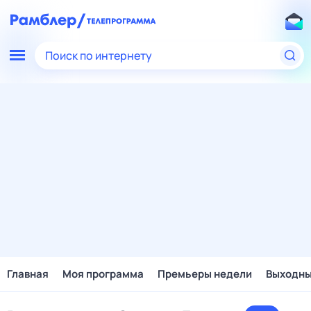
Поиск по интернету
Главная
Моя программа
Премьеры недели
Выходн