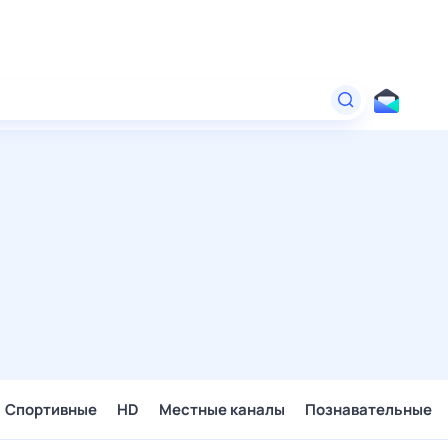
Спортивные
HD
Местные каналы
Познавательные