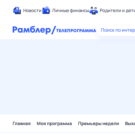
Новости
Личные финансы
Родители и дет
Здоровье
Поиск по инте
Развлечен
Дом и уют
Спорт
Карьера
Авто
Технологи
Жизненные
Сберегаем
Гороскопы
Главная
Моя программа
Премьеры недели
Вых