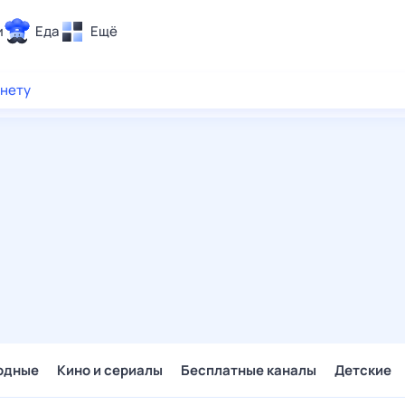
и
Еда
Ещё
Почта
рнету
ия и отдых
Поиск
Погода
ТВ-программа
и и тренды
 ситуации
 вместе
Помощь
одные
Кино и сериалы
Бесплатные каналы
Детские