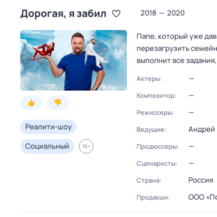
Дорогая, я забил
2018
—
2020
Папе, который уже дав
перезагрузить семейн
выполнит все задания,
—
Актеры:
—
Композитор:
—
Режиссеры:
Реалити-шоу
Андрей
Ведущие:
Социальный
—
Продюссеры:
16
+
—
Сценаристы:
Россия
Страна:
ООО «П
Продакшн: