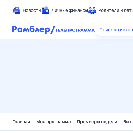
Новости
Личные финансы
Родители и дет
Здоровье
Поиск по инте
Развлечен
Дом и уют
Спорт
Карьера
Авто
Технологи
Жизненные
Сберегаем
Гороскопы
Главная
Моя программа
Премьеры недели
Вых