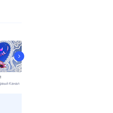
!
Рублёво-Бирюлёво
На ножах
рвый Канал
Сегодня в 02:05
Ю
Сегодня в 02:1