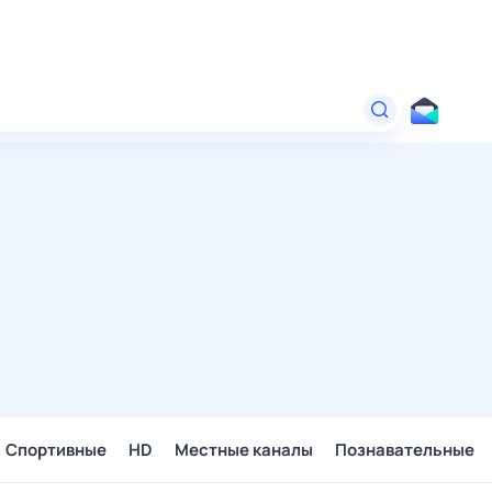
Спортивные
HD
Местные каналы
Познавательные