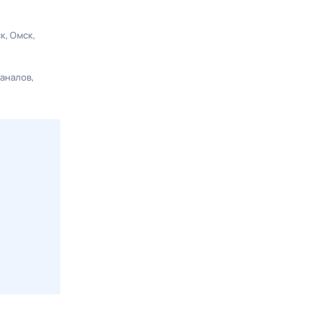
ск
Омск
каналов