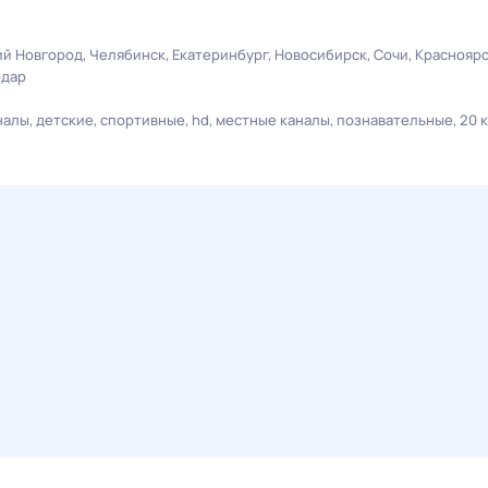
й Новгород
Челябинск
Екатеринбург
Новосибирск
Сочи
Краснояр
одар
налы
детские
спортивные
hd
местные каналы
познавательные
20 