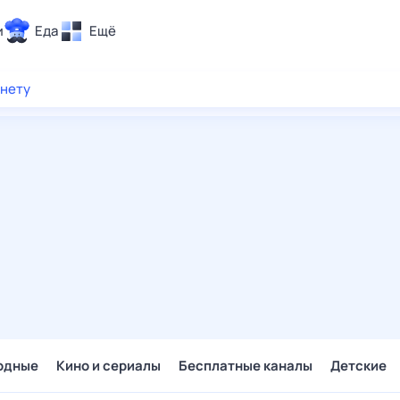
и
Еда
Ещё
Почта
рнету
ия и отдых
Поиск
Погода
ТВ-программа
и и тренды
 ситуации
 вместе
Помощь
одные
Кино и сериалы
Бесплатные каналы
Детские