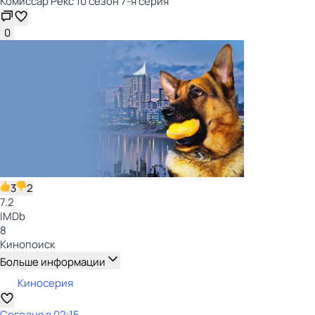
Комиссар Рекс 10 сезон 7-я серия
0
3
2
7.2
IMDb
8
Кинопоиск
Больше информации
Киносерия
Сегодня в 02:15