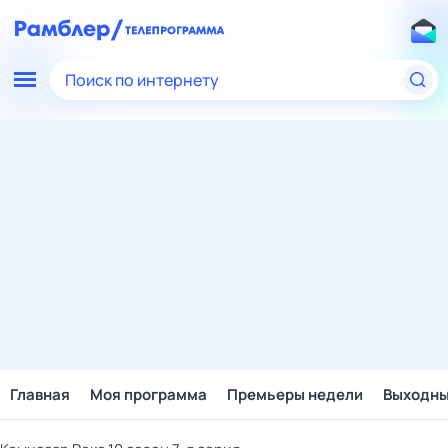
Поиск по интернету
Главная
Моя программа
Премьеры недели
Выходн