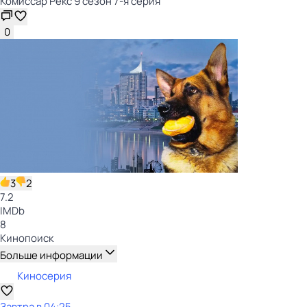
Комиссар Рекс 9 сезон 7-я серия
0
3
2
7.2
IMDb
8
Кинопоиск
Больше информации
Киносерия
Завтра в 04:25