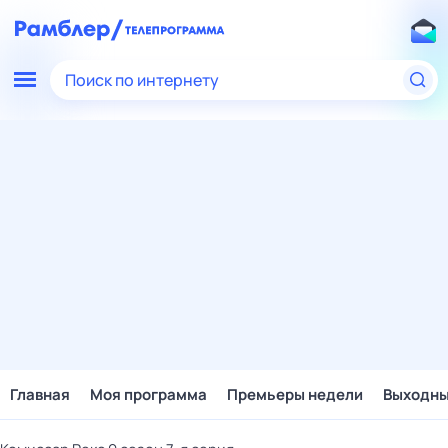
Поиск по интернету
Главная
Моя программа
Премьеры недели
Выходн