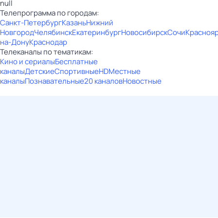
null
Телепрограмма по городам:
Санкт-Петербург
Казань
Нижний
Новгород
Челябинск
Екатеринбург
Новосибирск
Сочи
Красноя
на-Дону
Краснодар
Телеканалы по тематикам:
Кино и сериалы
Бесплатные
каналы
Детские
Спортивные
HD
Местные
каналы
Познавательные
20 каналов
Новостные