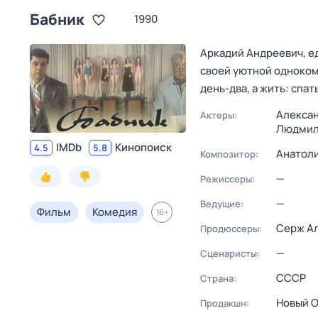
Бабник
1990
Аркадий Андреевич, е
своей уютной одноком
день-два, а жить: спа
Алекса
Актеры:
Людмил
IMDb
Кинопоиск
4.5
5.8
Анатол
Композитор:
—
Режиссеры:
—
Ведущие:
Фильм
Комедия
16
+
Серж А
Продюссеры:
—
Сценаристы:
СССР
Страна:
Новый 
Продакшн: