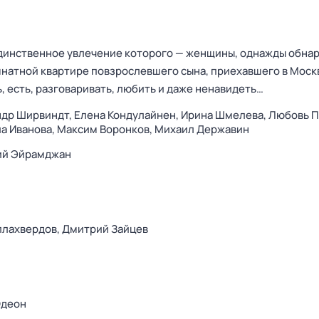
динственное увлечение которого — женщины, однажды обнар
натной квартире повзрослевшего сына, приехавшего в Москв
ть, есть, разговаривать, любить и даже ненавидеть…
ндр Ширвиндт,
Елена Кондулайнен,
Ирина Шмелева,
Любовь П
а Иванова,
Максим Воронков,
Михаил Державин
ий Эйрамджан
ллахвердов,
Дмитрий Зайцев
Одеон