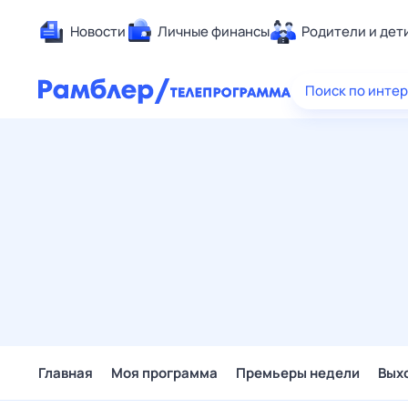
Новости
Личные финансы
Родители и дет
Здоровье
Поиск по инте
Развлечен
Дом и уют
Спорт
Карьера
Авто
Технологи
Жизненные
Сберегаем
Гороскопы
Главная
Моя программа
Премьеры недели
Вых