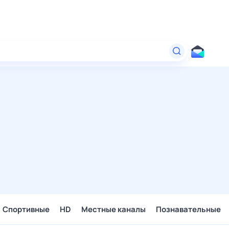
Спортивные
HD
Местные каналы
Познавательные