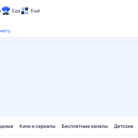
и
Еда
Ещё
Почта
рнету
ия и отдых
Поиск
Погода
ТВ-программа
и и тренды
 ситуации
 вместе
Помощь
одные
Кино и сериалы
Бесплатные каналы
Детские