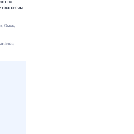
жет не
итесь своим
ск
Омск
каналов