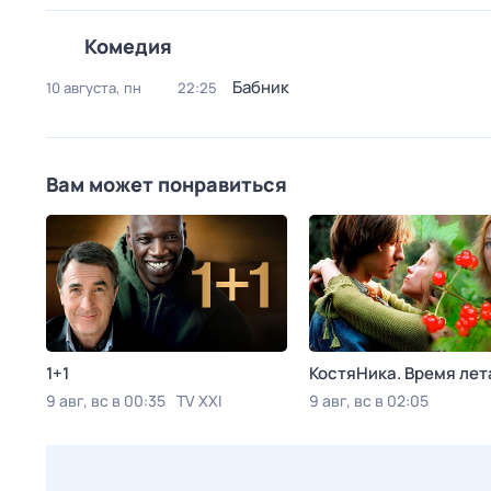
Комедия
Бабник
10 августа, пн
22:25
Вам может понравиться
1+1
КостяНика. Время лет
9 авг, вс в 00:35
TV XXI
9 авг, вс в 02:05
Viju TV1000 русское