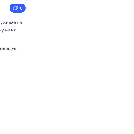
0
уживает в
у не на
олищук,