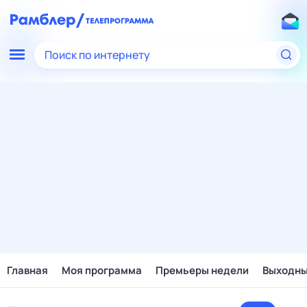
Поиск по интернету
Главная
Моя программа
Премьеры недели
Выходн