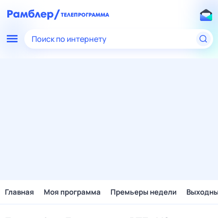
Поиск по интернету
Главная
Моя программа
Премьеры недели
Выходн