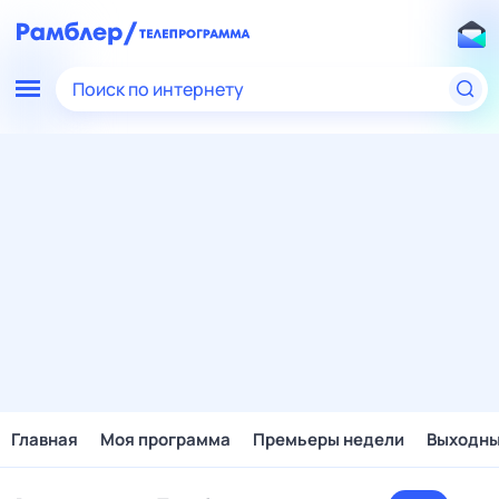
Поиск по интернету
Главная
Моя программа
Премьеры недели
Выходн