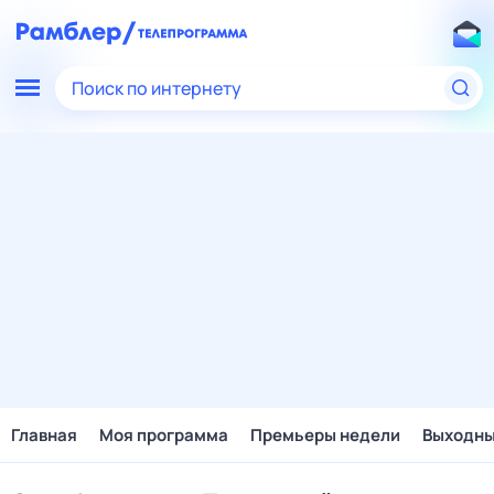
Поиск по интернету
Главная
Моя программа
Премьеры недели
Выходн