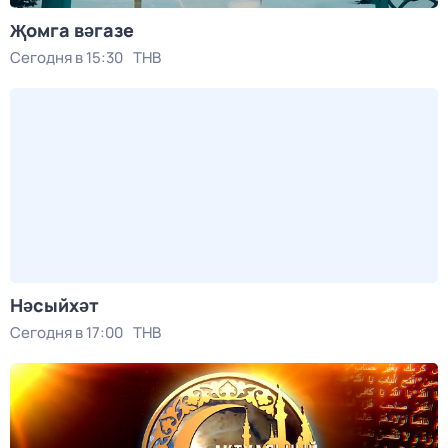
Җомга вәгазе
Сегодня в 15:30
ТНВ
Нәсыйхәт
Сегодня в 17:00
ТНВ