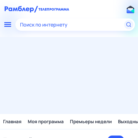
Поиск по интернету
Главная
Моя программа
Премьеры недели
Выходн