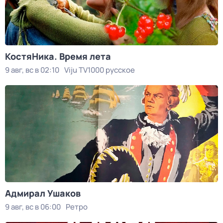
КостяНика. Время лета
9 авг, вс в 02:10
Viju TV1000 русское
Адмирал Ушаков
9 авг, вс в 06:00
Ретро