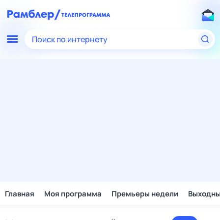
Поиск по интернету
Главная
Моя программа
Премьеры недели
Выходн