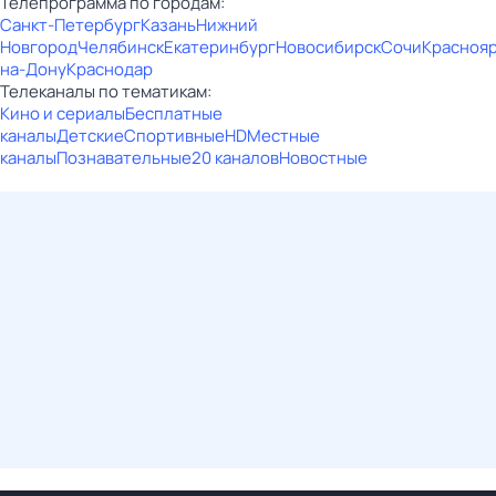
Телепрограмма по городам:
Санкт-Петербург
Казань
Нижний
Новгород
Челябинск
Екатеринбург
Новосибирск
Сочи
Красноя
на-Дону
Краснодар
Телеканалы по тематикам:
Кино и сериалы
Бесплатные
каналы
Детские
Спортивные
HD
Местные
каналы
Познавательные
20 каналов
Новостные