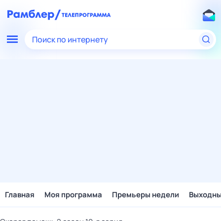
Поиск по интернету
Главная
Моя программа
Премьеры недели
Выходн