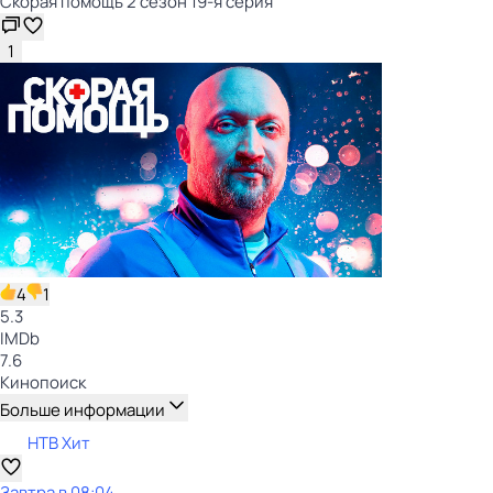
Скорая помощь 2 сезон 19-я серия
1
4
1
5.3
IMDb
7.6
Кинопоиск
Больше информации
НТВ Хит
Завтра в 08:04