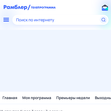
Поиск по интернету
Главная
Моя программа
Премьеры недели
Выходн