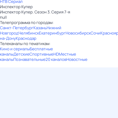
НТВ Сериал
Инспектор Купер
Инспектор Купер. Сезон 3. Серия 7-я
null
Телепрограмма по городам:
Санкт-Петербург
Казань
Нижний
Новгород
Челябинск
Екатеринбург
Новосибирск
Сочи
Красноя
на-Дону
Краснодар
Телеканалы по тематикам:
Кино и сериалы
Бесплатные
каналы
Детские
Спортивные
HD
Местные
каналы
Познавательные
20 каналов
Новостные