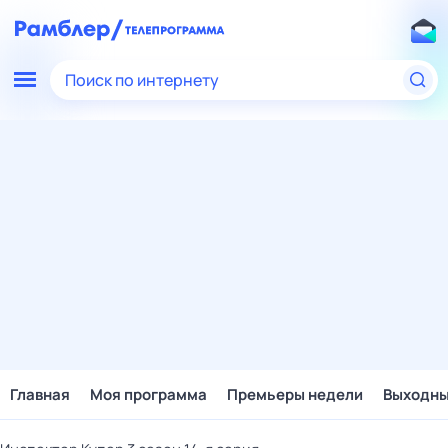
Поиск по интернету
Главная
Моя программа
Премьеры недели
Выходн