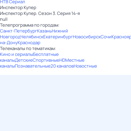
НТВ Сериал
Инспектор Купер
Инспектор Купер. Сезон 3. Серия 14-я
null
Телепрограмма по городам:
Санкт-Петербург
Казань
Нижний
Новгород
Челябинск
Екатеринбург
Новосибирск
Сочи
Красноя
на-Дону
Краснодар
Телеканалы по тематикам:
Кино и сериалы
Бесплатные
каналы
Детские
Спортивные
HD
Местные
каналы
Познавательные
20 каналов
Новостные