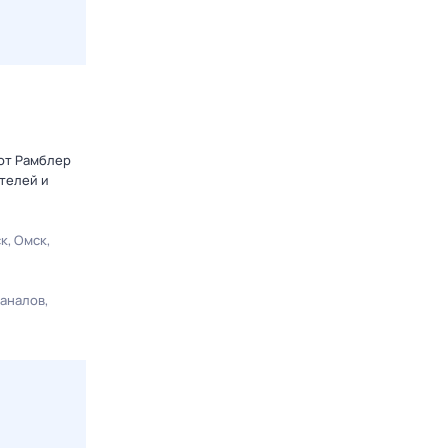
 от Рамблер
телей и
ск
Омск
каналов