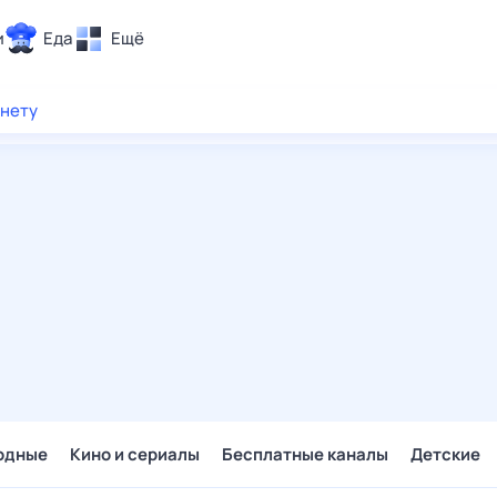
и
Еда
Ещё
Почта
рнету
ия и отдых
Поиск
Погода
ТВ-программа
и и тренды
 ситуации
 вместе
Помощь
одные
Кино и сериалы
Бесплатные каналы
Детские