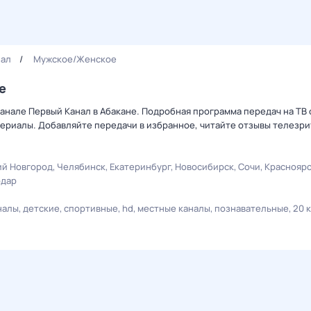
нал
Мужское/Женское
е
анале Первый Канал в Абакане. Подробная программа передач на ТВ
ериалы. Добавляйте передачи в избранное, читайте отзывы телезри
й Новгород
Челябинск
Екатеринбург
Новосибирск
Сочи
Краснояр
одар
налы
детские
спортивные
hd
местные каналы
познавательные
20 