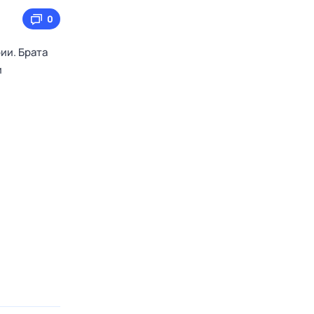
0
ии. Брата
и