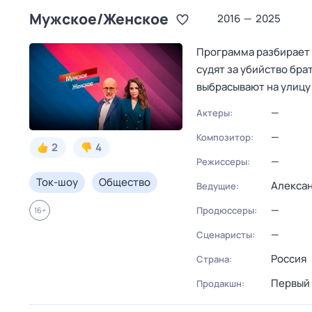
Мужское/Женское
2016
—
2025
Программа разбирает 
судят за убийство бр
выбрасывают на улицу
—
Актеры:
—
Композитор:
2
4
—
Режиссеры:
Ток-шоу
Общество
Алексан
Ведущие:
—
Продюссеры:
16
+
—
Сценаристы:
Россия
Страна:
Первый 
Продакшн: