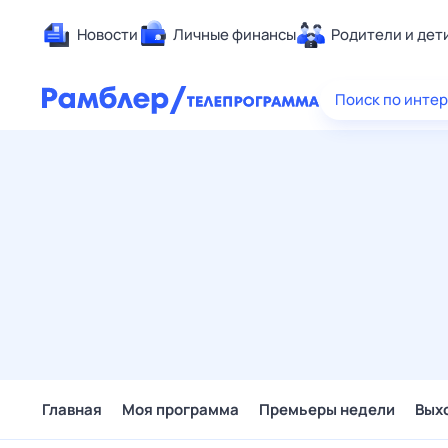
Новости
Личные финансы
Родители и дет
Здоровье
Поиск по инте
Развлечен
Дом и уют
Спорт
Карьера
Авто
Технологи
Жизненные
Сберегаем
Гороскопы
Главная
Моя программа
Премьеры недели
Вых