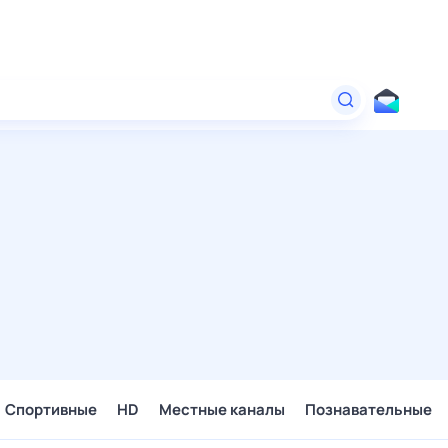
Спортивные
HD
Местные каналы
Познавательные