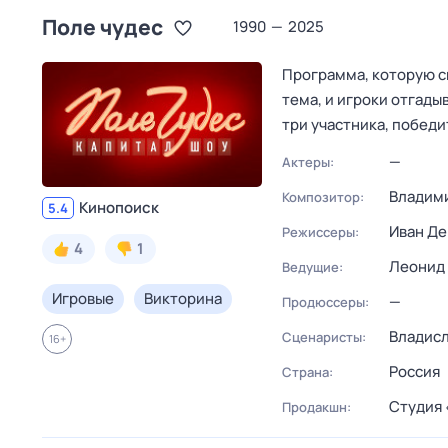
Поле чудес
1990
—
2025
Программа, которую см
тема, и игроки отгады
три участника, победи
—
Актеры:
Владим
Композитор:
Кинопоиск
5.4
Иван Д
Режиссеры:
4
1
Леонид
Ведущие:
Игровые
Викторина
—
Продюссеры:
Владисл
Сценаристы:
16
+
Россия
Страна:
Студия
Продакшн: