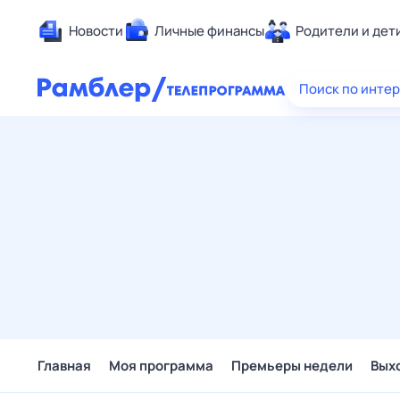
Новости
Личные финансы
Родители и дет
Здоровье
Поиск по инте
Развлечен
Дом и уют
Спорт
Карьера
Авто
Технологи
Жизненные
Сберегаем
Гороскопы
Главная
Моя программа
Премьеры недели
Вых