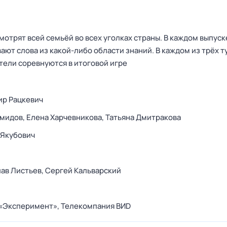
отрят всей семьёй во всех уголках страны. В каждом выпуск
вают слова из какой-либо области знаний. В каждом из трёх т
тели соревнуются в итоговой игре
ир Рацкевич
емидов,
Елена Харчевникова,
Татьяна Дмитракова
 Якубович
ав Листьев,
Сергей Кальварский
 «Эксперимент»,
Телекомпания ВИD