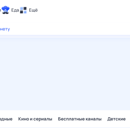
и
Еда
Ещё
Почта
рнету
ия и отдых
Поиск
Погода
ТВ-программа
и и тренды
 ситуации
 вместе
Помощь
одные
Кино и сериалы
Бесплатные каналы
Детские