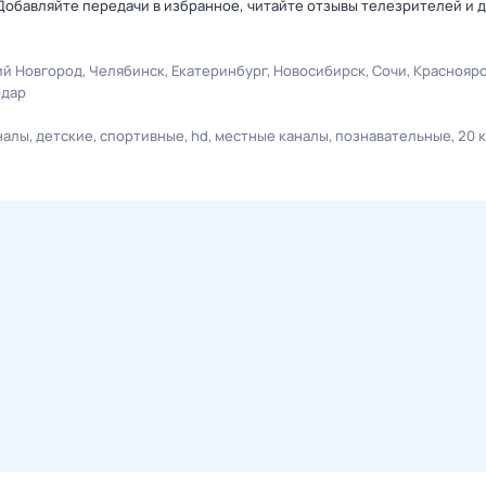
Добавляйте передачи в избранное, читайте отзывы телезрителей и 
й Новгород
Челябинск
Екатеринбург
Новосибирск
Сочи
Краснояр
одар
налы
детские
спортивные
hd
местные каналы
познавательные
20 