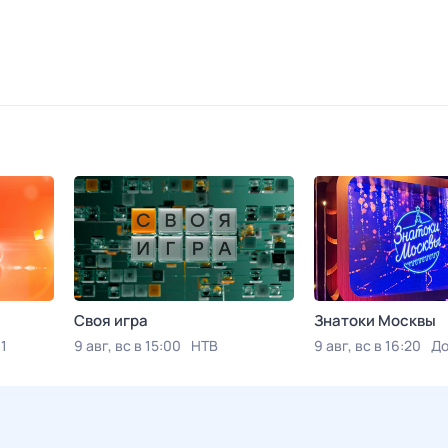
Своя игра
Знатоки Москвы
1
9 авг, вс в 15:00
НТВ
9 авг, вс в 16:20
До