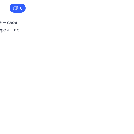
0
е — своя
уров — по