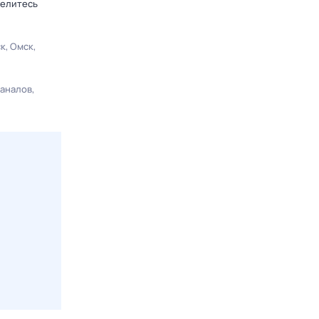
делитесь
ск
Омск
каналов