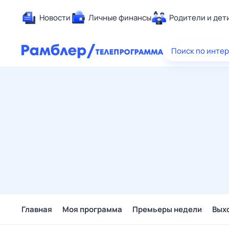
Новости
Личные финансы
Родители и дет
Здоровье
Поиск по инте
Развлечен
Дом и уют
Спорт
Карьера
Авто
Технологи
Жизненные
Сберегаем
Гороскопы
Главная
Моя программа
Премьеры недели
Вых