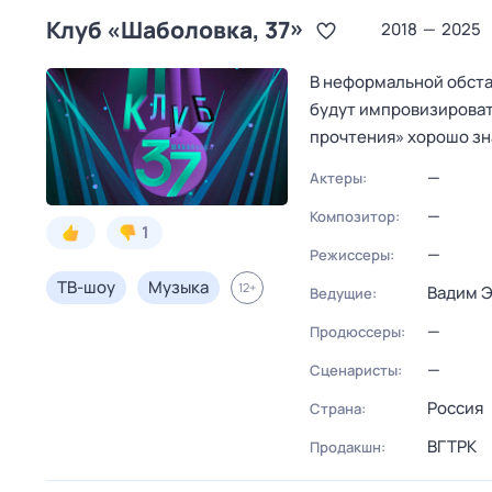
Клуб «Шаболовка, 37»
2018
—
2025
В неформальной обста
будут импровизировать
прочтения» хорошо з
—
Актеры:
—
Композитор:
1
—
Режиссеры:
ТВ-шоу
Музыка
12
+
Вадим 
Ведущие:
—
Продюссеры:
—
Сценаристы:
Россия
Страна:
ВГТРК
Продакшн: