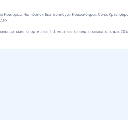
й Новгород
Челябинск
Екатеринбург
Новосибирск
Сочи
Краснояр
одар
налы
детские
спортивные
hd
местные каналы
познавательные
20 