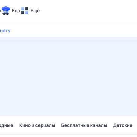
и
Еда
Ещё
Почта
рнету
ия и отдых
Поиск
Погода
ТВ-программа
и и тренды
 ситуации
 вместе
Помощь
одные
Кино и сериалы
Бесплатные каналы
Детские