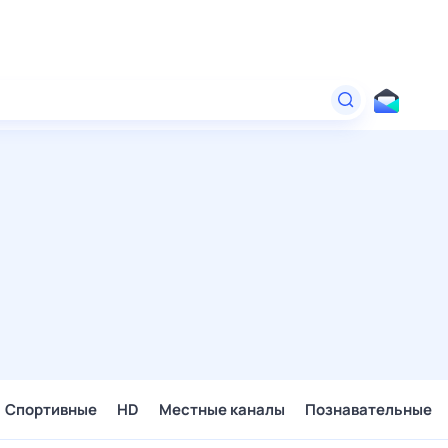
Спортивные
HD
Местные каналы
Познавательные