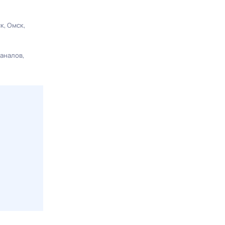
ск
Омск
каналов