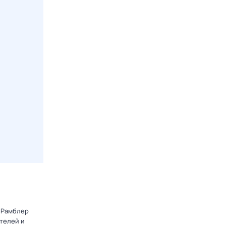
т Рамблер
телей и