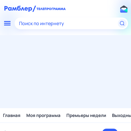
Поиск по интернету
Главная
Моя программа
Премьеры недели
Выходн