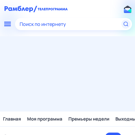
Поиск по интернету
Главная
Моя программа
Премьеры недели
Выходн