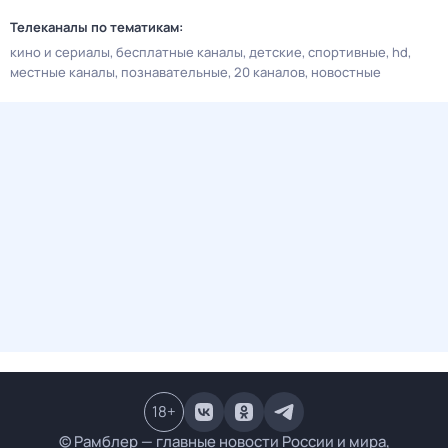
Телеканалы по тематикам:
кино и сериалы
бесплатные каналы
детские
спортивные
hd
местные каналы
познавательные
20 каналов
новостные
18
+
© Рамблер — главные новости России и мира,