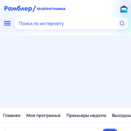
Поиск по интернету
Главная
Моя программа
Премьеры недели
Выходн