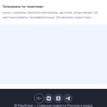
Телеканалы по тематикам:
кино и сериалы
бесплатные каналы
детские
спортивные
hd
местные каналы
познавательные
20 каналов
новостные
18
+
© Рамблер — главные новости России и мира,