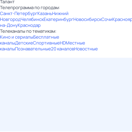
Талант
Телепрограмма по городам:
Санкт-Петербург
Казань
Нижний
Новгород
Челябинск
Екатеринбург
Новосибирск
Сочи
Красноя
на-Дону
Краснодар
Телеканалы по тематикам:
Кино и сериалы
Бесплатные
каналы
Детские
Спортивные
HD
Местные
каналы
Познавательные
20 каналов
Новостные