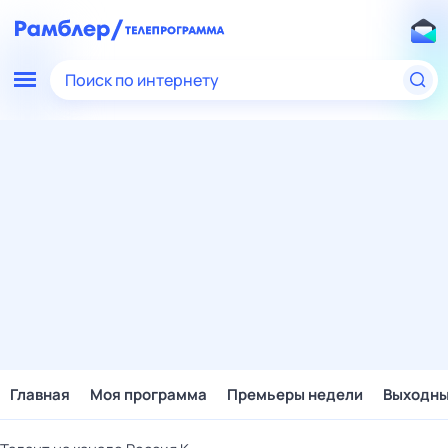
Поиск по интернету
Главная
Моя программа
Премьеры недели
Выходн