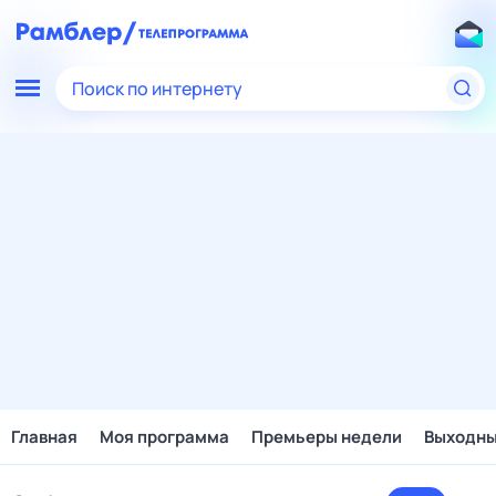
Поиск по интернету
Главная
Моя программа
Премьеры недели
Выходн