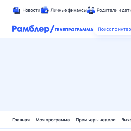
Новости
Личные финансы
Родители и дет
Здоровье
Поиск по инте
Развлечен
Дом и уют
Спорт
Карьера
Авто
Технологи
Жизненные
Сберегаем
Гороскопы
Главная
Моя программа
Премьеры недели
Вых