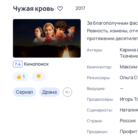
Чужая кровь
2017
За благополучным фас
Ревность, измены, от
протяжении десятилет
Карина 
Актеры:
Ткаченк
Кинопоиск
7.4
Максим
Композитор:
1
Ольга С
Режиссеры:
—
Ведущие:
Сериал
Драма
16
+
Игорь Т
Продюссеры:
Наталия
Сценаристы:
Россия
Страна:
Профит
Продакшн: