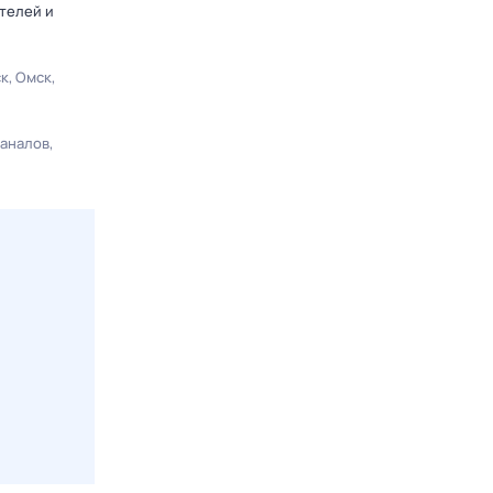
телей и
ск
Омск
каналов