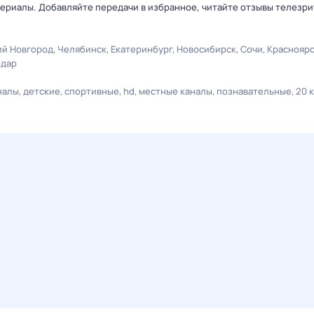
ериалы. Добавляйте передачи в избранное, читайте отзывы телезри
й Новгород
Челябинск
Екатеринбург
Новосибирск
Сочи
Краснояр
одар
налы
детские
спортивные
hd
местные каналы
познавательные
20 