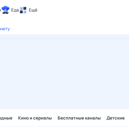
и
Еда
Ещё
Почта
рнету
ия и отдых
Поиск
Погода
ТВ-программа
и и тренды
 ситуации
 вместе
Помощь
одные
Кино и сериалы
Бесплатные каналы
Детские