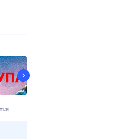
Вход в лабиринт
Карпов
езда
9 авг, вс в 17:00
Доверие
9 авг, вс в 19:1