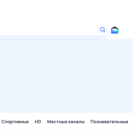
Спортивные
HD
Местные каналы
Познавательные