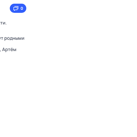
0
ти.
ут родными
,
Артём