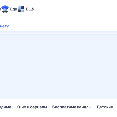
и
Еда
Ещё
Почта
рнету
ия и отдых
Поиск
Погода
ТВ-программа
и и тренды
 ситуации
 вместе
Помощь
одные
Кино и сериалы
Бесплатные каналы
Детские