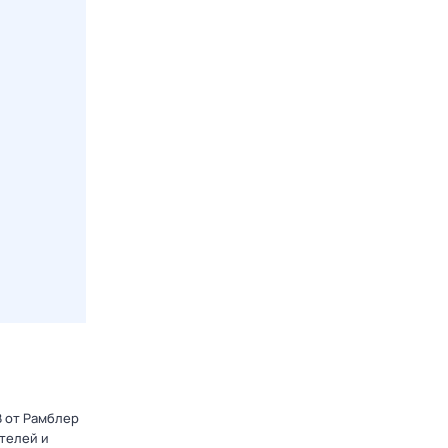
В от Рамблер
телей и