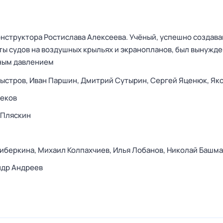
онструктора Ростислава Алексеева. Учёный, успешно создав
ы судов на воздушных крыльях и экранопланов, был вынужде
нным давлением
ыстров,
Иван Паршин,
Дмитрий Сутырин,
Сергей Яценюк,
Як
реков
 Пляскин
Циберкина,
Михаил Колпахчиев,
Илья Лобанов,
Николай Башма
ндр Андреев