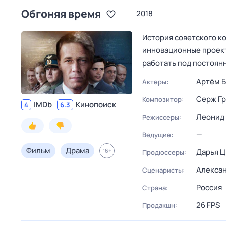
Обгоняя время
2018
История советского к
инновационные проект
работать под постоя
Артём Б
Актеры:
Серж Г
Композитор:
IMDb
Кинопоиск
4
6.3
Леонид
Режиссеры:
—
Ведущие:
Фильм
Драма
16
+
Дарья 
Продюссеры:
Алекса
Сценаристы:
Россия
Страна:
26 FPS
Продакшн: