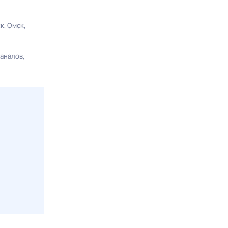
ск
Омск
каналов