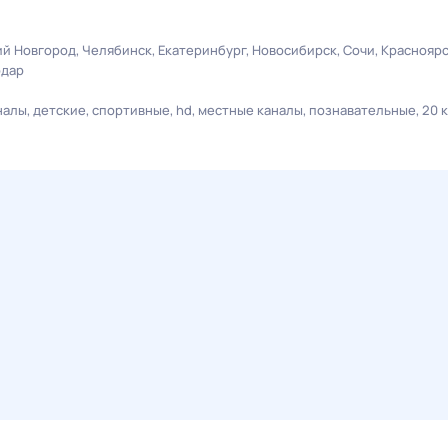
й Новгород
Челябинск
Екатеринбург
Новосибирск
Сочи
Краснояр
одар
налы
детские
спортивные
hd
местные каналы
познавательные
20 