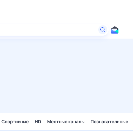
Спортивные
HD
Местные каналы
Познавательные