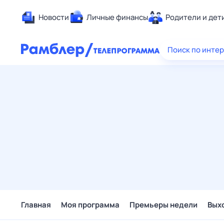
Новости
Личные финансы
Родители и дет
Здоровье
Поиск по инте
Развлечен
Дом и уют
Спорт
Карьера
Авто
Технологи
Жизненные
Сберегаем
Гороскопы
Главная
Моя программа
Премьеры недели
Вых