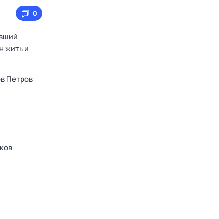
0
авший
н жить и
ов Петров
ков