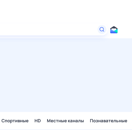
Спортивные
HD
Местные каналы
Познавательные