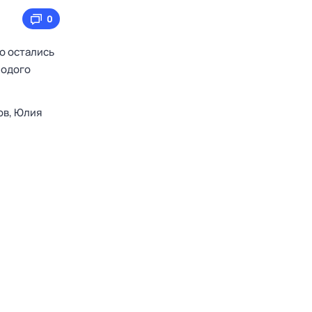
0
го остались
лодого
ов,
Юлия