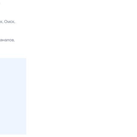
ы
ск
Омск
каналов