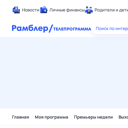
Новости
Личные финансы
Родители и дет
Здоровье
Поиск по инте
Развлечен
Дом и уют
Спорт
Карьера
Авто
Технологи
Жизненные
Сберегаем
Гороскопы
Главная
Моя программа
Премьеры недели
Вых