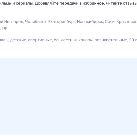
льмы и сериалы. Добавляйте передачи в избранное, читайте отзыв
й Новгород
Челябинск
Екатеринбург
Новосибирск
Сочи
Краснояр
одар
налы
детские
спортивные
hd
местные каналы
познавательные
20 