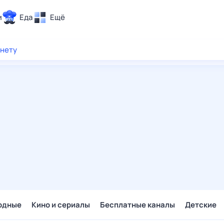
и
Еда
Ещё
Почта
рнету
ия и отдых
Поиск
Погода
ТВ-программа
и и тренды
 ситуации
 вместе
Помощь
одные
Кино и сериалы
Бесплатные каналы
Детские