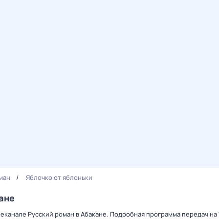
ман
Яблочко от яблоньки
кане
леканале Русский роман в Абакане. Подробная программа передач на 