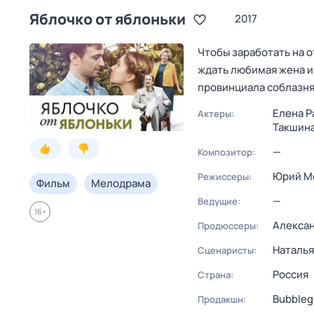
Яблочко от яблоньки
2017
Чтобы заработать на о
ждать любимая жена и
провинциала соблазня
Елена Р
Актеры:
Такшин
—
Композитор:
Юрий М
Режиссеры:
Фильм
Мелодрама
—
Ведущие:
16
+
Алексан
Продюссеры:
Наталь
Сценаристы:
Россия
Страна:
Bubbleg
Продакшн: