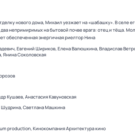
тделку нового дома, Михаил уезжает на «шабашку». В селе е
 два непримиримых на бытовой почве врага: отец и тёща. Мо
ет обеспеченная энергичная риелтор Нина
адевич,
Евгений Шириков,
Елена Валюшкина,
Владислав Ветр
а,
Янина Соколовская
орозов
др Кушаев,
Анастасия Кавуновская
я Шудрина,
Светлана Машкина
um production,
Кинокомпания Архитектура кино